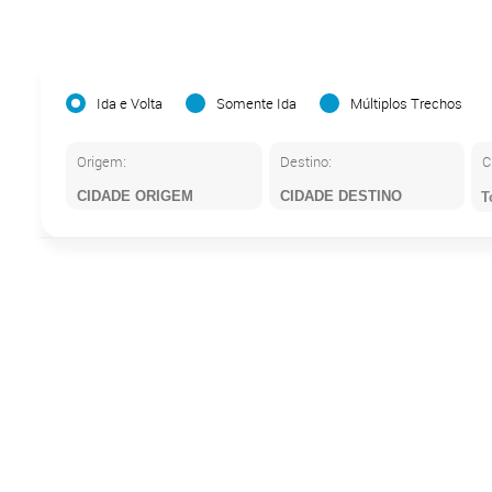
Ida e Volta
Somente Ida
Múltiplos Trechos
Origem:
Destino:
C