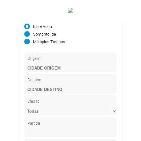
Ida e Volta
Somente Ida
Múltiplos Trechos
Origem:
Destino:
Classe
Partida